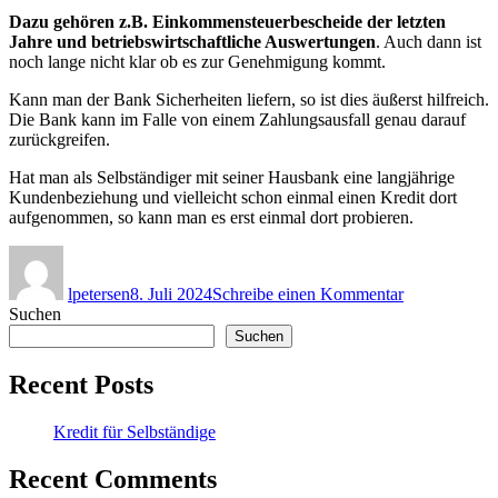
Dazu gehören z.B. Einkommensteuerbescheide der letzten
Jahre und betriebswirtschaftliche Auswertungen
. Auch dann ist
noch lange nicht klar ob es zur Genehmigung kommt.
Kann man der Bank Sicherheiten liefern, so ist dies äußerst hilfreich.
Die Bank kann im Falle von einem Zahlungsausfall genau darauf
zurückgreifen.
Hat man als Selbständiger mit seiner Hausbank eine langjährige
Kundenbeziehung und vielleicht schon einmal einen Kredit dort
aufgenommen, so kann man es erst einmal dort probieren.
Autor
Veröffentlicht
zu
am
Kredit
lpetersen
8. Juli 2024
Schreibe einen Kommentar
für
Suchen
Selbständige
Suchen
Recent Posts
Kredit für Selbständige
Recent Comments